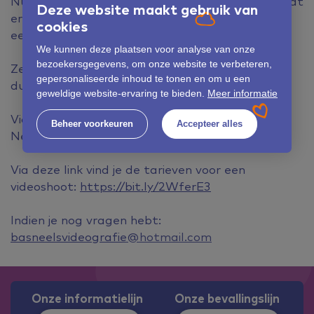
​Nu ben ik wekelijks bezig met het mooiste vak dat
Deze website maakt gebruik van
er bestaat. Hopelijk kan ik mijn creativiteit ook
cookies
een keer aan u tonen met een prachtige video!
We kunnen deze plaatsen voor analyse van onze
bezoekersgegevens, om onze website te verbeteren,
​Zeg nou zelf, één video zegt toch meer dan
gepersonaliseerde inhoud te tonen en om u een
duizend foto's?
geweldige website-ervaring te bieden.
Meer informatie
Via deze link zie je een voorbeeld van een
Beheer voorkeuren
Accepteer alles
Newborn videoshoot: https://bit.ly/3h7rH7g
Via deze link vind je de tarieven voor een
videoshoot:
https://bit.ly/2WferE3
Indien je nog vragen hebt:
basneelsvideografie@hotmail.com
Onze informatielijn
Onze bevallingslijn