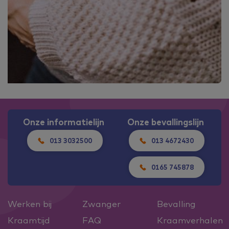
Onze informatielijn
Onze bevallingslijn
013 3032500
013 4672430
0165 745878
Werken bij
Zwanger
Bevalling
Kraamtijd
FAQ
Kraamverhalen