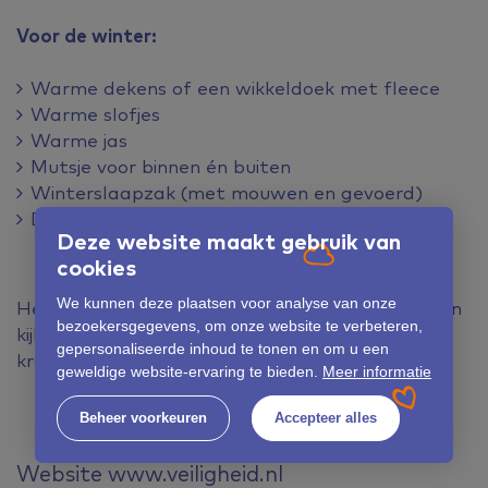
Voor de winter:
Warme dekens of een wikkeldoek met fleece
Warme slofjes
Warme jas
Mutsje voor binnen én buiten
Winterslaapzak (met mouwen en gevoerd)
Dikker dekentje voor onderweg
Deze website maakt gebruik van
cookies
We kunnen deze plaatsen voor analyse van onze
Heb je vragen over de babyuitzet of wil je samen
bezoekersgegevens, om onze website te verbeteren,
kijken wat bij jullie past? Jouw
gepersonaliseerde inhoud te tonen en om u een
kraamzorgconsulent denkt graag met je mee!
geweldige website-ervaring te bieden.
Meer informatie
Beheer voorkeuren
Accepteer alles
Website www.veiligheid.nl