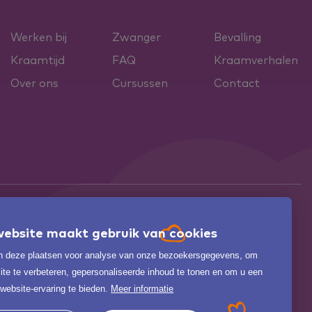
Werken bij
Zwanger
Bevalling
Kraamtijd
FAQ
Kraamverhalen
Over ons
Cursussen
Contact
ebsite maakt gebruik van cookies

 deze plaatsen voor analyse van onze bezoekersgegevens, om
.
BEKIJK ALLE
zorgkaartnederland.nl
te te verbeteren, gepersonaliseerde inhoud te tonen en om u een

website-ervaring te bieden.
Meer informatie