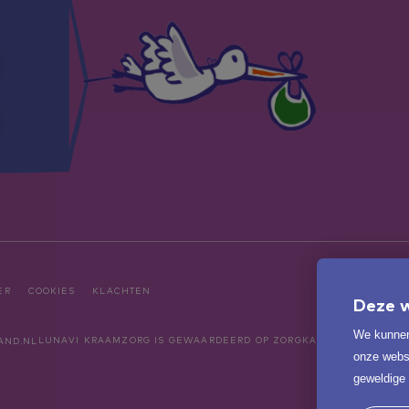
ER
COOKIES
KLACHTEN
Deze w
We kunnen
LUNAVI KRAAMZORG
IS GEWAARDEERD OP ZORGKAARTNEDERLAND
onze websi
geweldige 