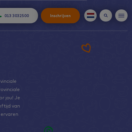
013 3032500
Inschrijven
inciale
vinciale
r jou! Je
eftijd van
 ervaren