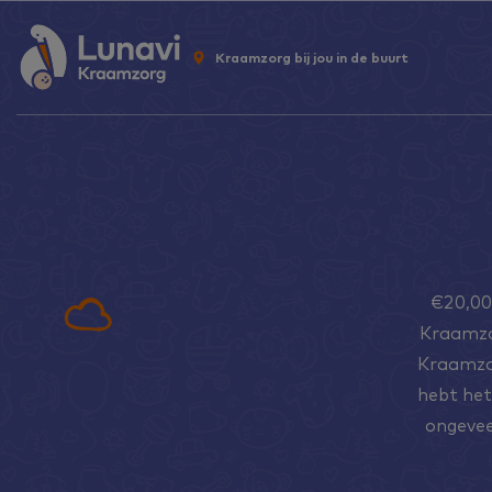
Kraamzorg bij jou in de buurt
€20,00
Kraamzo
Kraamzor
hebt het 
ongevee